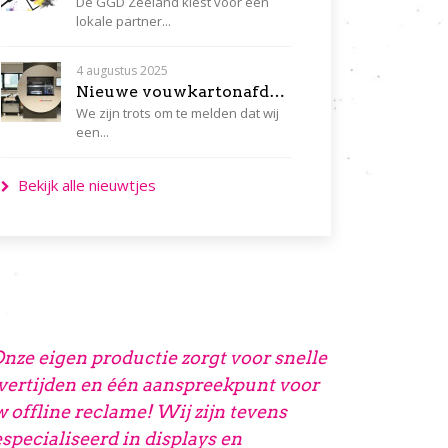
De GGD Zeeland kiest voor één
lokale partner...
4 augustus 2025
Nieuwe vouwkartonafdeling maakt ons compleet, snel en flexibel!
We zijn trots om te melden dat wij
een...
Bekijk alle nieuwtjes
nze eigen productie zorgt voor snelle
vertijden en één aanspreekpunt voor
 offline reclame! Wij zijn tevens
specialiseerd in displays en