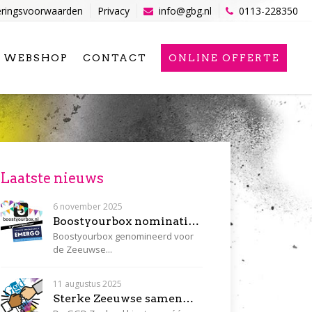
eringsvoorwaarden
Privacy
info@gbg.nl
0113-228350
WEBSHOP
CONTACT
ONLINE OFFERTE
Laatste nieuws
6 november 2025
Boostyourbox nominatie voor de Zeeuwse Innovatieprijs Emergo
Boostyourbox genomineerd voor
de Zeeuwse...
11 augustus 2025
Sterke Zeeuwse samenwerking